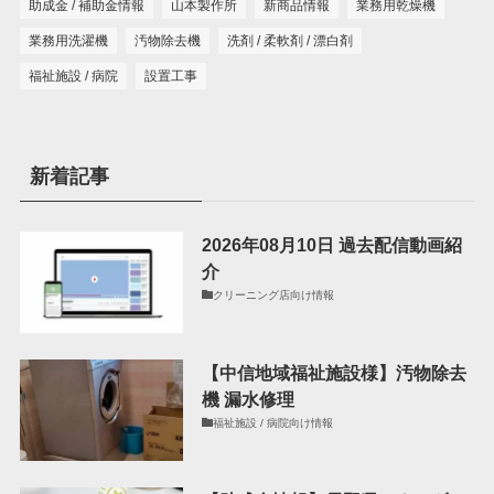
助成金 / 補助金情報
山本製作所
新商品情報
業務用乾燥機
業務用洗濯機
汚物除去機
洗剤 / 柔軟剤 / 漂白剤
福祉施設 / 病院
設置工事
新着記事
2026年08月10日 過去配信動画紹
介
クリーニング店向け情報
【中信地域福祉施設様】汚物除去
機 漏水修理
福祉施設 / 病院向け情報