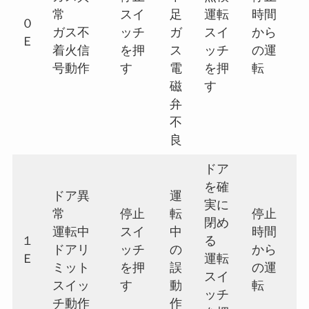
常
スイ
足
運転
時間
０
ガス不
ッチ
ガ
スイ
から
Ｅ
着火信
を押
ス
ッチ
の運
号動作
す
電
を押
転
磁
す
弁
不
良
ドア
を確
ドア異
運
実に
常
停止
転
停止
閉め
運転中
スイ
中
時間
１
る
ドアリ
ッチ
の
から
Ｅ
運転
ミット
を押
誤
の運
スイ
スイッ
す
動
転
ッチ
チ動作
作