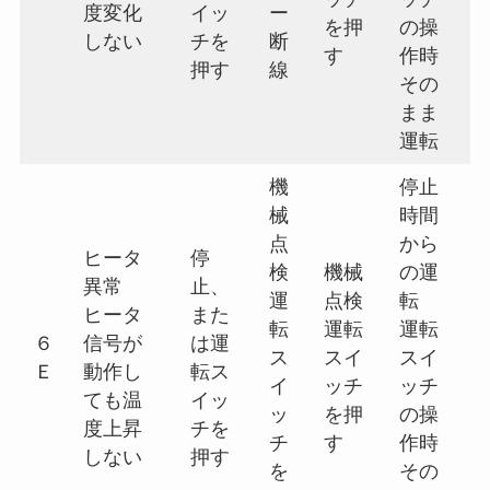
度変化
イッ
ー
を押
の操
しない
チを
断
す
作時
押す
線
その
まま
運転
機
停止
械
時間
点
から
ヒータ
停
検
機械
の運
異常
止、
運
点検
転
ヒータ
また
転
運転
運転
６
信号が
は運
ス
スイ
スイ
Ｅ
動作し
転ス
イ
ッチ
ッチ
ても温
イッ
ッ
を押
の操
度上昇
チを
チ
す
作時
しない
押す
を
その