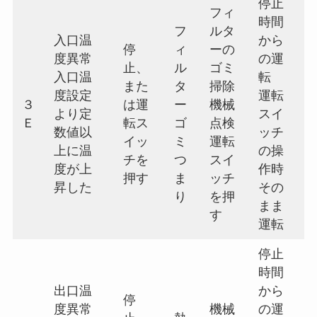
停止
フィ
時間
フ
ルタ
入口温
から
停
ィ
ーの
度異常
の運
止、
ル
ゴミ
入口温
転
また
タ
掃除
度設定
運転
３
は運
ー
機械
より定
スイ
Ｅ
転ス
ゴ
点検
数値以
ッチ
イッ
ミ
運転
上に温
の操
チを
つ
スイ
度が上
作時
押す
ま
ッチ
昇した
その
り
を押
まま
す
運転
停止
時間
出口温
から
停
度異常
機械
の運