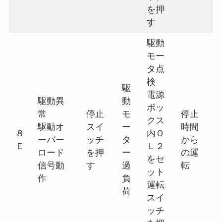
を押
す
駆動
モー
タ点
検
駆
電源
駆動異
動
ボッ
常
停止
モ
停止
クス
駆動オ
スイ
ー
時間
８
内Ｏ
ーバー
ッチ
タ
から
Ｅ
Ｌ２
ロード
を押
ー
の運
をセ
信号動
す
過
転
ット
作
負
運転
荷
スイ
ッチ