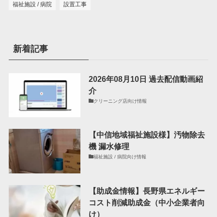
福祉施設 / 病院
設置工事
新着記事
2026年08月10日 過去配信動画紹
介
クリーニング店向け情報
【中信地域福祉施設様】汚物除去
機 漏水修理
福祉施設 / 病院向け情報
【助成金情報】長野県エネルギー
コスト削減助成金（中小企業者向
け）