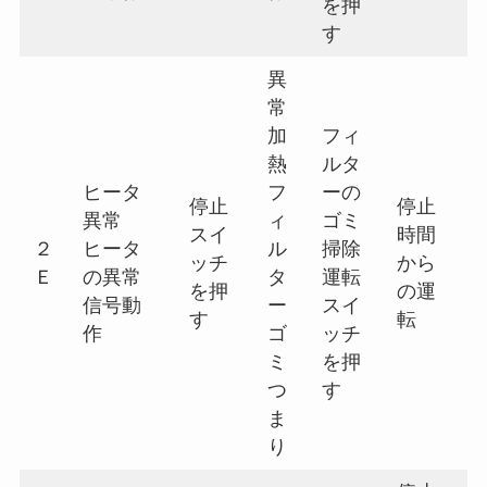
を押
す
異
常
加
フィ
熱
ルタ
ヒータ
フ
ーの
停止
停止
異常
ィ
ゴミ
スイ
時間
２
ヒータ
ル
掃除
ッチ
から
Ｅ
の異常
タ
運転
を押
の運
信号動
ー
スイ
す
転
作
ゴ
ッチ
ミ
を押
つ
す
ま
り