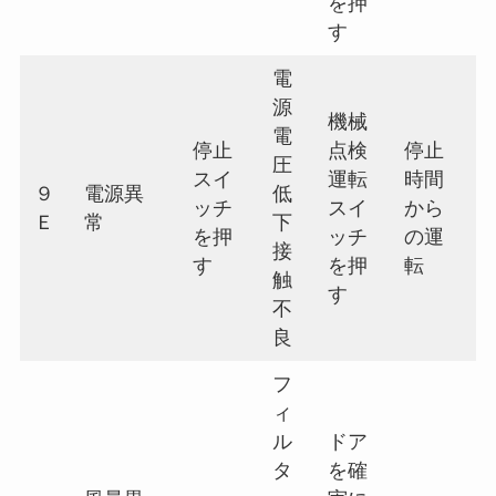
を押
す
電
源
機械
電
停止
点検
停止
圧
スイ
運転
時間
９
電源異
低
ッチ
スイ
から
Ｅ
常
下
を押
ッチ
の運
接
す
を押
転
触
す
不
良
フ
ィ
ル
ドア
タ
を確