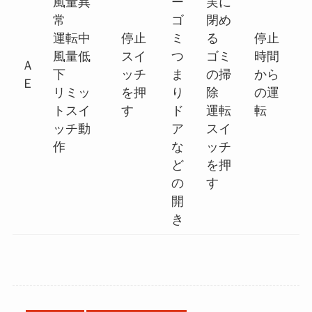
風量異
ー
実に
常
ゴ
閉め
運転中
停止
ミ
る
停止
風量低
スイ
つ
ゴミ
時間
Ａ
下
ッチ
ま
の掃
から
Ｅ
リミッ
を押
り
除
の運
トスイ
す
ド
運転
転
ッチ動
ア
スイ
作
な
ッチ
ど
を押
の
す
開
き