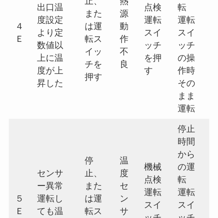
止、
熱
出口温
点検
転
また
源
度設定
運転
運転
４
は運
動
より定
スイ
スイ
Ｅ
転ス
作
数値以
ッチ
ッチ
イッ
不
上に温
を押
の操
チを
良
度が上
す
作時
押す
昇した
その
まま
運転
停止
時間
から
停
温
機械
の運
センサ
止、
度
点検
転
ー異常
また
セ
運転
運転
５
運転し
は運
ン
スイ
スイ
Ｅ
ても温
転ス
サ
ッチ
ッチ