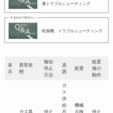
通トラブルシューティング
あわせて読みたい
乾燥機 トラブルシューティング
報知
処置
表
異常状
原
停止
処置
後の
示
態
因
方法
動作
ガ
ス
供
給
機械
ガス異
停止
不
点検
停止