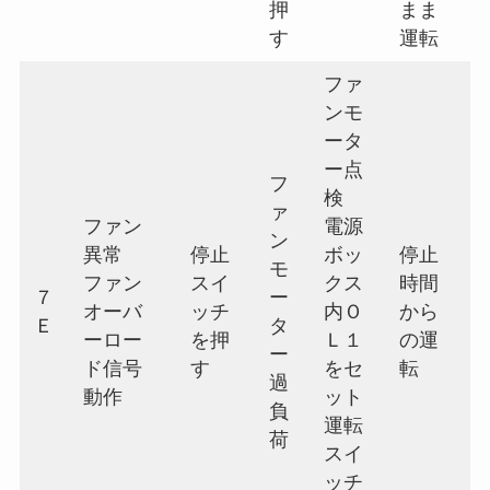
押
まま
す
運転
ファ
ンモ
ータ
ー点
フ
検
ァ
ファン
電源
ン
異常
停止
ボッ
停止
モ
ファン
スイ
クス
時間
７
ー
オーバ
ッチ
内Ｏ
から
Ｅ
タ
ーロー
を押
Ｌ１
の運
ー
ド信号
す
をセ
転
過
動作
ット
負
運転
荷
スイ
ッチ