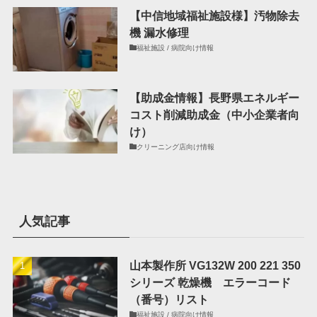
【中信地域福祉施設様】汚物除去
機 漏水修理
福祉施設 / 病院向け情報
【助成金情報】長野県エネルギー
コスト削減助成金（中小企業者向
け）
クリーニング店向け情報
人気記事
山本製作所 VG132W 200 221 350
シリーズ 乾燥機 エラーコード
（番号）リスト
福祉施設 / 病院向け情報