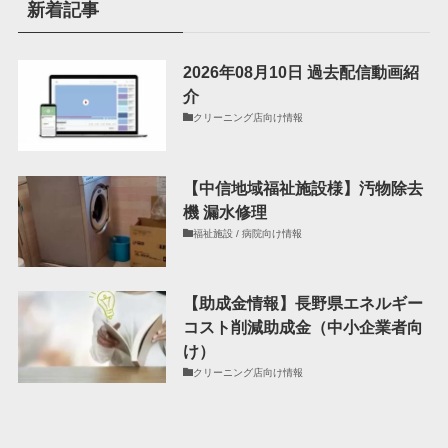
新着記事
2026年08月10日 過去配信動画紹
介
クリーニング店向け情報
【中信地域福祉施設様】汚物除去
機 漏水修理
福祉施設 / 病院向け情報
【助成金情報】長野県エネルギー
コスト削減助成金（中小企業者向
け）
クリーニング店向け情報