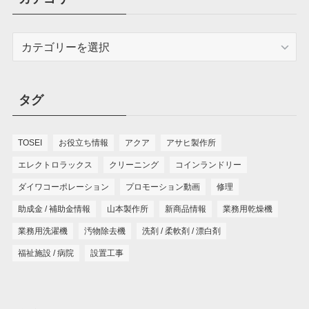
カ
テ
ゴ
リ
タグ
ー
TOSEI
お役立ち情報
アクア
アサヒ製作所
エレクトロラックス
クリーニング
コインランドリー
ダイワコーポレーション
プロモーション動画
修理
助成金 / 補助金情報
山本製作所
新商品情報
業務用乾燥機
業務用洗濯機
汚物除去機
洗剤 / 柔軟剤 / 漂白剤
福祉施設 / 病院
設置工事