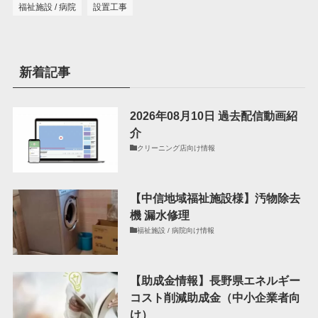
福祉施設 / 病院
設置工事
新着記事
2026年08月10日 過去配信動画紹
介
クリーニング店向け情報
【中信地域福祉施設様】汚物除去
機 漏水修理
福祉施設 / 病院向け情報
【助成金情報】長野県エネルギー
コスト削減助成金（中小企業者向
け）