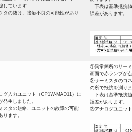
線しています
下表は基準抵抗値
クタの抜け、接触不良の可能性があり
誤差があります。
。
①異常箇所のサー
画面で赤ランプが
②サーミスタのコ
の所で抵抗を測り
ログ入力ユニット（CP1W-MAD11）に
下表は基準抵抗値
が発生しました。
誤差があります。
ミスタの短絡、ユニットの故障の可能
③アナログユニッ
あります。