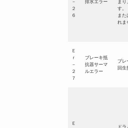
－
排水エラー
まり
２
す。
６
また
れま
Ｅ
ｒ
ブレーキ抵
ブレ
－
抗器サーマ
回生
２
ルエラー
７
Ｅ
ドラ