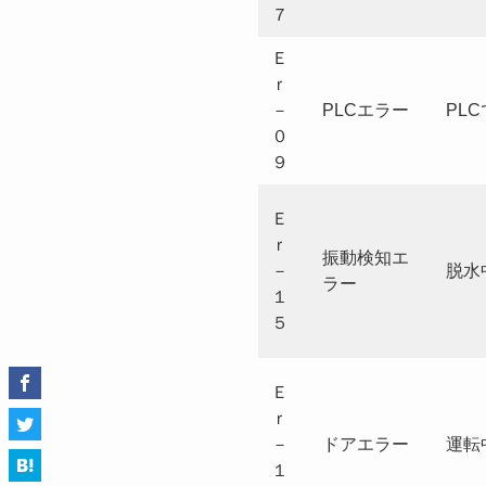
７
Ｅ
ｒ
－
PLCエラー
PL
０
９
Ｅ
ｒ
振動検知エ
－
脱水
ラー
１
５
Ｅ
ｒ
－
ドアエラー
運転
１