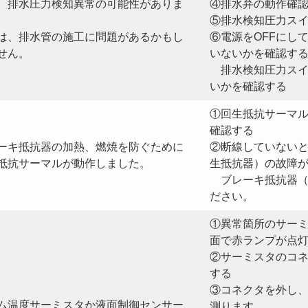
、排水圧力検知異常の可能性がありま
④排水弁の動作確
⑤排水検知圧力ス
は、排水管の施工に問題があるかもし
⑥電源をOFFにし
せん。
いないかを確認す
排水検知圧力スイ
いかを確認する
①回生抵抗サーマ
確認する
ーキ抵抗器の加熱、燃焼を防ぐために
②断線していない
抵抗サーマルが動作しました。
生抵抗器）の故障
ブレーキ抵抗器（
ださい。
①異常箇所のサー
面で赤ランプが点
②サーミスタのコ
する
③コネクタを外し
ム温度サーミスタか液面制御センサー
測ります。