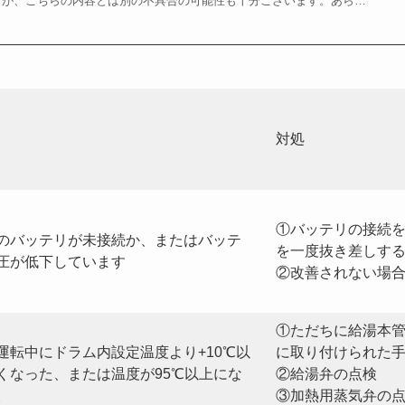
が、こちらの内容とは別の不具合の可能性も十分ございます。あら…
対処
①バッテリの接続
Cのバッテリが未接続か、またはバッテ
を一度抜き差しす
圧が低下しています
②改善されない場
①ただちに給湯本
運転中にドラム内設定温度より+10℃以
に取り付けられた
くなった、または温度が95℃以上にな
②給湯弁の点検
。
③加熱用蒸気弁の