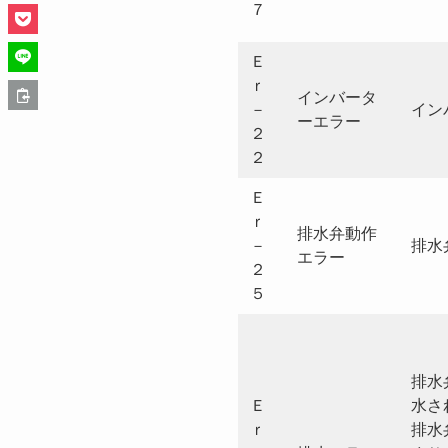
７
Ｅ
ｒ
インバータ
－
イン
ーエラー
２
２
Ｅ
ｒ
排水弁動作
－
排水
エラー
２
５
排水
Ｅ
水さ
ｒ
排水