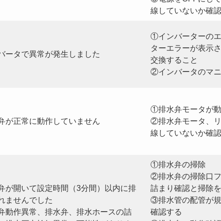
線していないか確
①インバーターの
ターエラーが表示
バータで異常が発生しました
交換すること
②インバータのマ
①排水弁モータが
弁が正常に動作していません
②排水弁モータ、
線していないか確
①排水弁の掃除
②排水弁の掃除口
弁が開いて設定時間（3分間）以内に排
詰まり確認と掃除
れませんでした
③排水管の配管が
弁動作異常、排水弁、排水ホースの詰
確認する