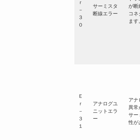
ｒ
サーミスタ
が断
－
断線エラー
コネ
３
ます
０
Ｅ
アナ
ｒ
アナログユ
異常
－
ニットエラ
サー
３
ー
性が
１