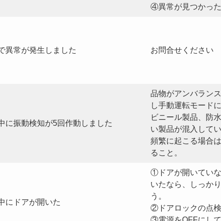
④異常が見つかっ
Cで異常が発生しました
お問合せください
品物がアンバラン
し手動運転モード
ビニール製品、防
中に振動検知が5回作動しました
い製品が混入して
頻繁に起こる場合
ること。
①ドアが開いてい
いたなら、しっか
う。
中にドアが開いた
②ドアロックの点
③電源をOFFにし