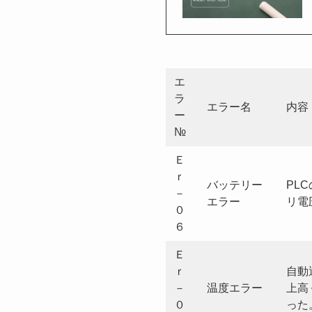
エ
ラ
エラー名
内容
ー
№
Ｅ
ｒ
バッテリー
PL
－
エラー
リ電
０
６
Ｅ
ｒ
自動
－
温度エラー
上高
０
った